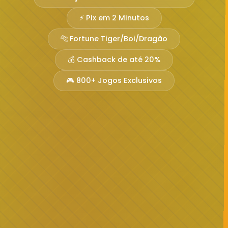
⚡ Pix em 2 Minutos
🐅 Fortune Tiger/Boi/Dragão
💰 Cashback de até 20%
🎮 800+ Jogos Exclusivos