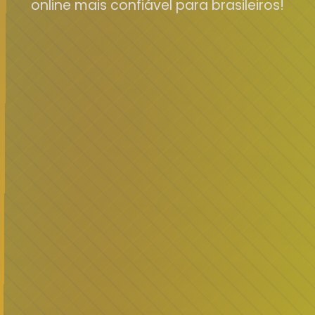
online mais confiável para brasileiros!