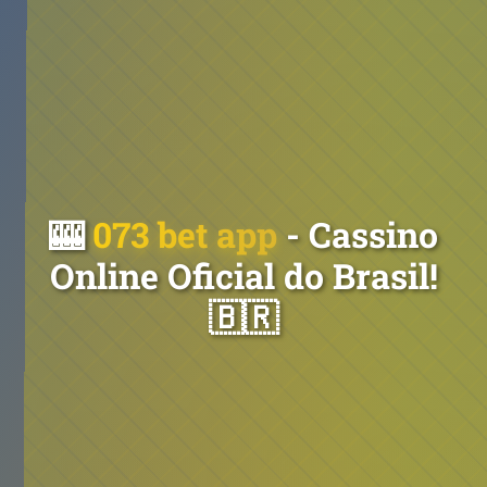
🎰
073 bet app
- Cassino
Online Oficial do Brasil!
🇧🇷