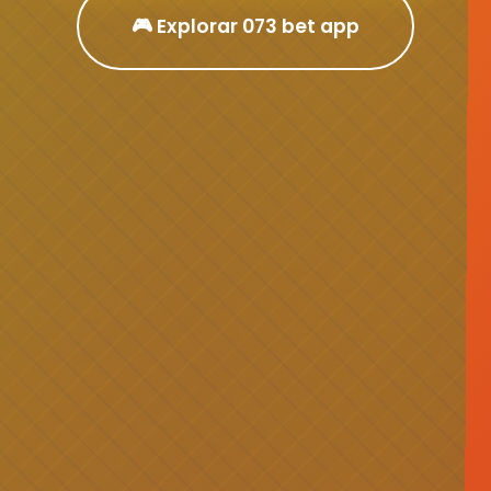
🎮 Explorar 073 bet app