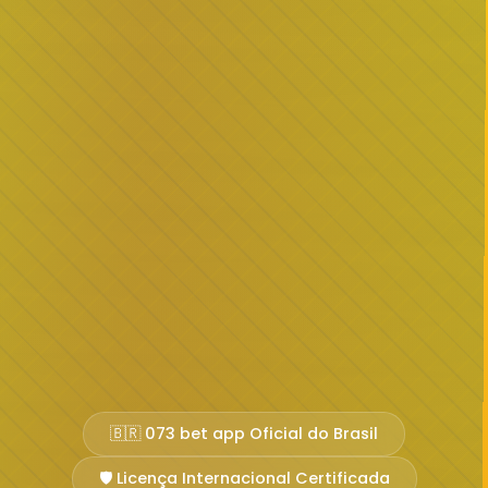
🇧🇷 073 bet app Oficial do Brasil
🛡️ Licença Internacional Certificada