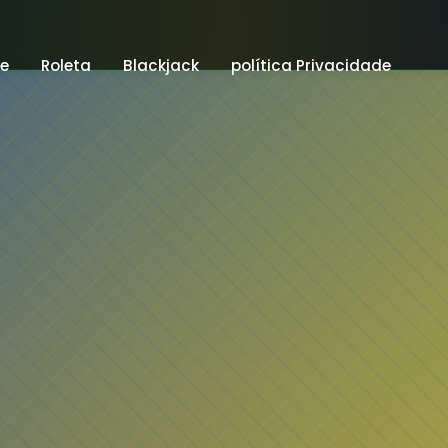
ne
Roleta
Blackjack
política Privacidade