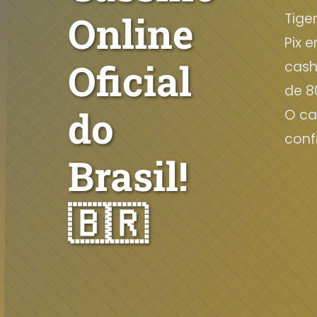
Online
Tige
Pix 
Oficial
cash
de 8
do
O ca
confi
Brasil!
🇧🇷