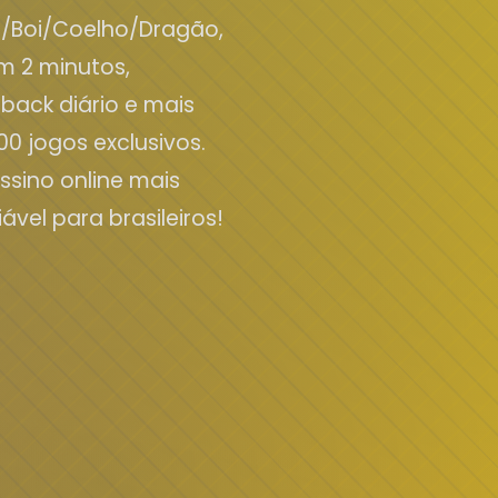
r/Boi/Coelho/Dragão,
em 2 minutos,
back diário e mais
00 jogos exclusivos.
ssino online mais
ável para brasileiros!